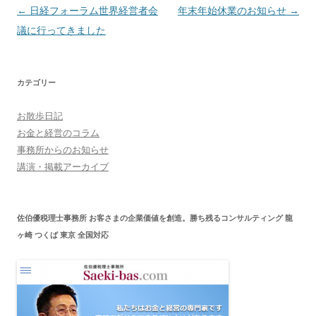
投
←
日経フォーラム世界経営者会
年末年始休業のお知らせ
→
稿
議に行ってきました
ナ
ビ
カテゴリー
ゲ
ー
お散歩日記
シ
お金と経営のコラム
ョ
事務所からのお知らせ
講演・掲載アーカイブ
ン
佐伯優税理士事務所 お客さまの企業価値を創造。勝ち残るコンサルティング 龍
ヶ崎 つくば 東京 全国対応