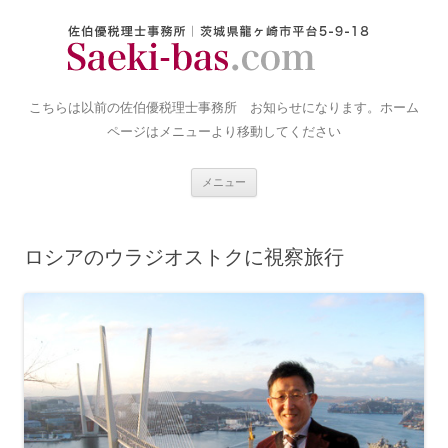
コ
ン
テ
ン
ツ
へ
佐伯優税理士事務所｜古いお
ス
キ
こちらは以前の佐伯優税理士事務所 お知らせになります。ホーム
知らせ置き場
ッ
プ
ページはメニューより移動してください
メニュー
ロシアのウラジオストクに視察旅行