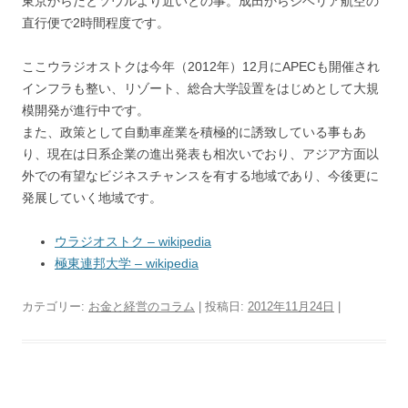
東京からだとソウルより近いとの事。成田からシベリア航空の
直行便で2時間程度です。
ここウラジオストクは今年（2012年）12月にAPECも開催され
インフラも整い、リゾート、総合大学設置をはじめとして大規
模開発が進行中です。
また、政策として自動車産業を積極的に誘致している事もあ
り、現在は日系企業の進出発表も相次いでおり、アジア方面以
外での有望なビジネスチャンスを有する地域であり、今後更に
発展していく地域です。
ウラジオストク – wikipedia
極東連邦大学 – wikipedia
カテゴリー:
お金と経営のコラム
| 投稿日:
2012年11月24日
|