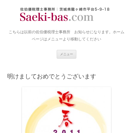
コ
ン
テ
ン
ツ
へ
佐伯優税理士事務所｜古いお
ス
キ
こちらは以前の佐伯優税理士事務所 お知らせになります。ホーム
知らせ置き場
ッ
プ
ページはメニューより移動してください
メニュー
明けましておめでとうございます