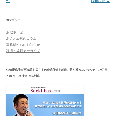
稿
た
お知らせ
→
ナ
ビ
カテゴリー
ゲ
ー
お散歩日記
シ
お金と経営のコラム
ョ
事務所からのお知らせ
講演・掲載アーカイブ
ン
佐伯優税理士事務所 お客さまの企業価値を創造。勝ち残るコンサルティング 龍
ヶ崎 つくば 東京 全国対応