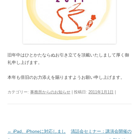
旧年中はひとかたならぬお引き立てを頂戴いたしまして厚く御
礼申し上げます。
本年も倍旧のお力添えを賜りますようお願い申し上げます。
カテゴリー:
事務所からのお知らせ
| 投稿日:
2011年1月1日
|
投
←
iPad、iPhoneに対応しまし
清話会セミナー：講演会開催の